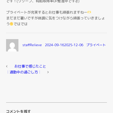
です！(リリーブ、有給取得率UP推進中です✌
)
プライベートが充実するとお仕事も頑張れますねー
まだまだ暑いですが体調に気をつけながら頑張っていきましょ
う
ではでは
Author
Posted
Categories
staffRelieve
2024-09-16
2025-12-06
プライベート
on
お仕事で感じたこと
︰通勤中の過ごし方︰
コメントを残す