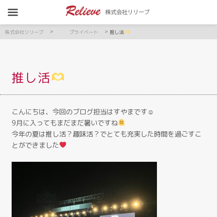
>
>
株式会社リリーブ
プライベート
推し活
推し活
こんにちは、今回のブログ担当はすやまです☺︎
9月に入ってもまだまだ暑いですね
今年の夏は推し活？趣味活？でとても充実した時間を過ごすこ
とができました